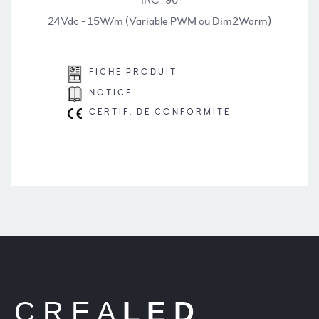
IRC : 90
24Vdc - 15W/m (Variable PWM ou Dim2Warm)
FICHE PRODUIT
NOTICE
CERTIF. DE CONFORMITE
C R E A
L E D