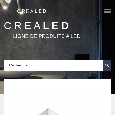
;
C R E A
L E D
LIGNE DE PRODUITS A LED